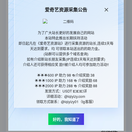
00:04:51
爱奇艺资源采集公告
2024-09-
2015年中央电视台春
12
更新至第2期完结
节联欢晚会
00:04:50
为了广大站长更好的发展自己的网站
2024-09-
本站特此推出长期扶持活动
2015湖南卫视元
12
更新至20150305期完结
即日起凡在《爱奇艺资源站》进行采集资源的站长,连续3天每
宵喜乐会
00:04:49
天达到要求，均 可领取本站送出的的助力金。
(站群可以提供多个域名查询)
2024-09-
如有介绍新站长朋友采集(IP连续3天每天达到要求)
2014华晨宇火星演
介绍人还可获得相应奖 励!!被介绍人均可参加助力活动!!
12
更新至第720P期完结
唱会
00:04:48
🌟🌟🌟600 IP 助力 98 🍻介绍奖励 38
🌟🌟🌟1000 IP 助力 168 🍻 介绍奖励 68
2024-09-
🌟🌟🌟2000 IP 助力 288 🍻 介绍奖励 88
2013年江苏卫视跨年
12
更新至第1期完结
发放方式：USDT 💵💵💵详
演唱会
00:04:47
详细活动：@iqiyizy.com
领取方式联系：@iqiyizy01（tg客服）
2024-09-
2012年中央电视台春
12
更新至第3期完结
节联欢晚会
好的，我知道了
00:04:46
2024-09-