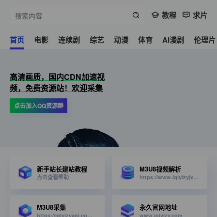
教程
求片
首页
电影
连续剧
综艺
动漫
体育
AI漫剧
伦理片
高清画质，国内CDN加速视
频，免费资源站！欢迎采集
点击加入QQ资源群
新手站长建站教程
M3U8视频解析
点击查看帮助
https://www.iqiyizyjx.com/?url=
M3U8采集
永久官网地址
https://iqiyizyapi.com/api.php/provide/vod/from/snm3u8/at/xml
www.iqiyizy.com