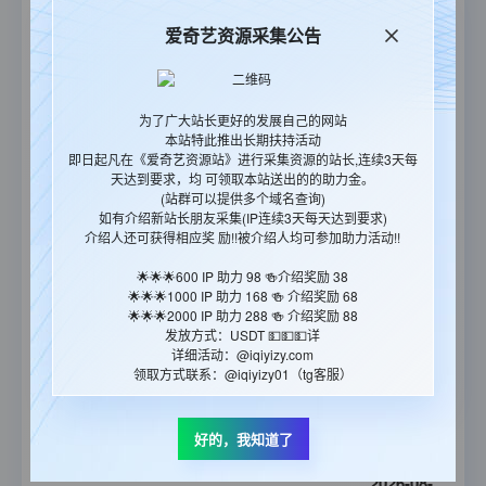
14:27:14
爱奇艺资源采集公告
2026-08-
小姐不熙娣
06
更新至20260730期
18:36:26
为了广大站长更好的发展自己的网站
2026-08-
本站特此推出长期扶持活动
食尚玩家
06
更新至20260805期
即日起凡在《爱奇艺资源站》进行采集资源的站长,连续3天每
18:36:03
天达到要求，均 可领取本站送出的的助力金。
(站群可以提供多个域名查询)
2026-08-
如有介绍新站长朋友采集(IP连续3天每天达到要求)
介绍人还可获得相应奖 励!!被介绍人均可参加助力活动!!
饥饿游戏
05
更新至20260726期
14:14:43
🌟🌟🌟600 IP 助力 98 🍻介绍奖励 38
🌟🌟🌟1000 IP 助力 168 🍻 介绍奖励 68
2026-08-
🌟🌟🌟2000 IP 助力 288 🍻 介绍奖励 88
综艺玩很大
04
更新至20260802期
发放方式：USDT 💵💵💵详
14:28:17
详细活动：@iqiyizy.com
领取方式联系：@iqiyizy01（tg客服）
2026-08-
一周星星
03
更新至34集
好的，我知道了
20:42:50
2026-08-