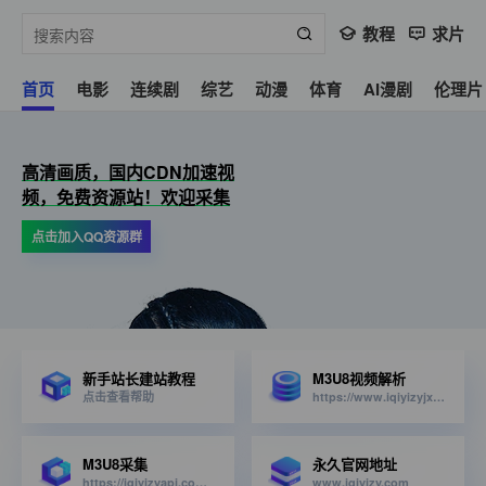
教程
求片
首页
电影
连续剧
综艺
动漫
体育
AI漫剧
伦理片
高清画质，国内CDN加速视
频，免费资源站！欢迎采集
点击加入QQ资源群
新手站长建站教程
M3U8视频解析
点击查看帮助
https://www.iqiyizyjx.com/?url=
M3U8采集
永久官网地址
https://iqiyizyapi.com/api.php/provide/vod/from/snm3u8/at/xml
www.iqiyizy.com