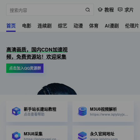
教程
求片
首页
电影
连续剧
综艺
动漫
体育
AI漫剧
伦理片
高清画质，国内CDN加速视
频，免费资源站！欢迎采集
点击加入QQ资源群
新手站长建站教程
M3U8视频解析
点击查看帮助
https://www.iqiyizyjx.com/?url=
M3U8采集
永久官网地址
https://iqiyizyapi.com/api.php/provide/vod/from/snm3u8/at/xml
www.iqiyizy.com