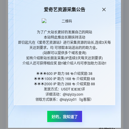
13:40:27
爱奇艺资源采集公告
2026-07-
血夜行
21
正片
11:53:56
为了广大站长更好的发展自己的网站
2026-07-
本站特此推出长期扶持活动
狄仁杰之督龙锏
14
正片
即日起凡在《爱奇艺资源站》进行采集资源的站长,连续3天每
12:07:17
天达到要求，均 可领取本站送出的的助力金。
(站群可以提供多个域名查询)
2026-07-
如有介绍新站长朋友采集(IP连续3天每天达到要求)
介绍人还可获得相应奖 励!!被介绍人均可参加助力活动!!
画梦录
06
全3集
21:09:43
🌟🌟🌟600 IP 助力 98 🍻介绍奖励 38
🌟🌟🌟1000 IP 助力 168 🍻 介绍奖励 68
2026-07-
🌟🌟🌟2000 IP 助力 288 🍻 介绍奖励 88
入凶宅
05
正片
发放方式：USDT 💵💵💵详
12:05:32
详细活动：@iqiyizy.com
领取方式联系：@iqiyizy01（tg客服）
2026-07-
九叔之离奇命案
03
正片
好的，我知道了
12:58:05
2026-07-