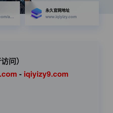
永久官网地址
https://iqiyizyapi.com/api.php/provide/vod/from/snm3u8/at/xml
www.iqiyizy.com
行访问）
1.com
-
iqiyizy9.com