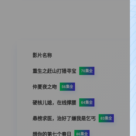
影片名称
重生之赶山打猎寻宝
70集全
仲夏夜之吻
56集全
硬核儿媳，在线撑腰
64集全
悬榜求医，治好了嫌我是乞丐
83集全
想你的第七个春日
86集全