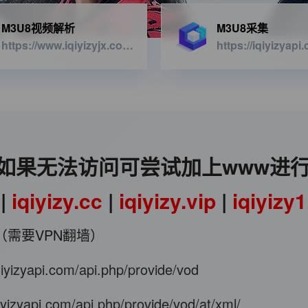
M3U8视频解析
M3U8采集
https://www.iqiyizyjx.com/?url=
如果无法访问可尝试加上www进
|
iqiyizy.cc
|
iqiyizy.vip
|
iqiyizy
（需要VPN翻墙）
iqiyizyapi.com/api.php/provide/vod
qiyizyapi.com/api.php/provide/vod/at/xml/