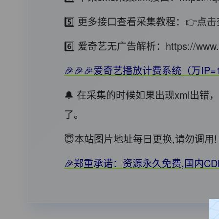
5️⃣ 更多接口查看采集教程：
👉点击
6️⃣ 爱奇艺无广告解析：
https://www.
🎉🎉🎉爱奇艺播放计费系统（万IP=
🔔 在采集的时候如果出现xml出
了。
😇本站图片地址每日更换,请勿调
🎉郑重承诺：资源永久免费,国内C