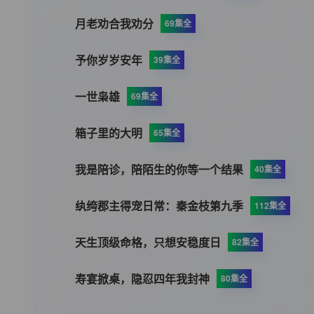
月老劝合我劝分
69集全
予你岁岁安年
39集全
一世枭雄
69集全
箱子里的大明
65集全
我是陪诊，陪陌生的你等一个结果
40集全
纨绔郡主得宠日常：秦金枝第九季
112集全
天生顶级命格，只想安稳度日
82集全
寿宴掀桌，隐忍四年我封神
80集全