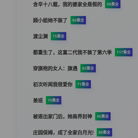
含辛十八载，我的婆家全是假的
58集全
顾小姐她不装了
60集全
渡尘渊
75集全
都重生了，这富二代我不装了第六季
117集全
穿旗袍的女人：旗遇
63集全
初次听闻我很爱你
71集全
差班
70集全
被逐出家门后，她商界封神
60集全
庄园保姆，成了全家白月光!
88集全