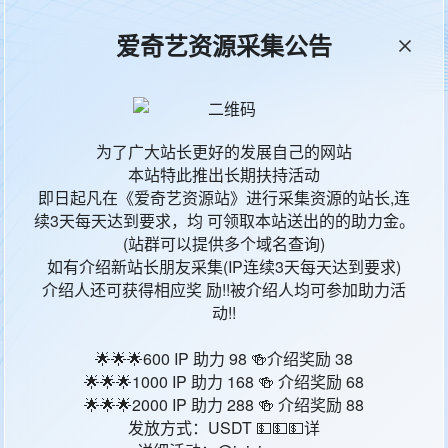
爱奇艺资源采集公告
本站统计
65534
今日更新
167
为了广大站长更好的发展自己的网站
本站特此推出长期扶持活动
影片地区
影
即日起凡在《爱奇艺资源站》进行采集资源的站长,连
续3天每天达到要求，均 可领取本站送出的的助力金。
中国大陆
短
(站群可以提供多个域名查询)
如有介绍新站长朋友采集(IP连续3天每天达到要求)
中国大陆
短
介绍人还可获得相应奖 励!!被介绍人均可参加助力活
动!!
中国大陆
短
🌟🌟🌟600 IP 助力 98 🍻介绍奖励 38
🌟🌟🌟1000 IP 助力 168 🍻 介绍奖励 68
中国大陆
短
🌟🌟🌟2000 IP 助力 288 🍻 介绍奖励 88
发放方式：USDT 💵💵💵详
中国大陆
短