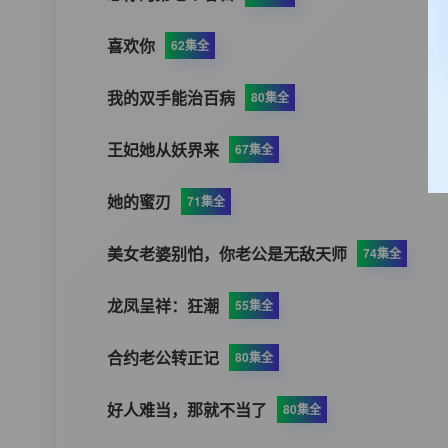
喜欢你
62集全
我的双手能治百病
80集全
王妃她从妖界来
67集全
她的蜜刃
71集全
美女老婆别怕，你老公是无敌天师
74集全
龙凤呈祥：狂潮
55集全
合约老公转正记
80集全
好人难当，那就不当了
80集全