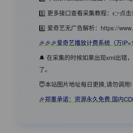
5️⃣ 更多接口查看采集教程：
👉点击
6️⃣ 爱奇艺无广告解析：
https://www.
🎉🎉🎉爱奇艺播放计费系统（万IP=
🔔 在采集的时候如果出现xml出
了。
😇本站图片地址每日更换,请勿调
🎉郑重承诺：资源永久免费,国内C