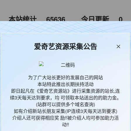
本站统计
65636
今日更新
0
爱奇艺资源采集公告
影片地区
影
中国香港
香
为了广大站长更好的发展自己的网站
中国香港
香
本站特此推出长期扶持活动
即日起凡在《爱奇艺资源站》进行采集资源的站长,连
续3天每天达到要求，均 可领取本站送出的的助力金。
中国香港
香
(站群可以提供多个域名查询)
如有介绍新站长朋友采集(IP连续3天每天达到要求)
中国香港,中国
香
介绍人还可获得相应奖 励!!被介绍人均可参加助力活
大陆
动!!