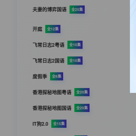
夫妻的博弈国语
全25集
开庭
全12集
飞常日志2粤语
全10集
飞常日志2国语
全10集
度假季
全6集
香港探秘地图粤语
全20集
香港探秘地图国语
全20集
IT狗2.0
全15集