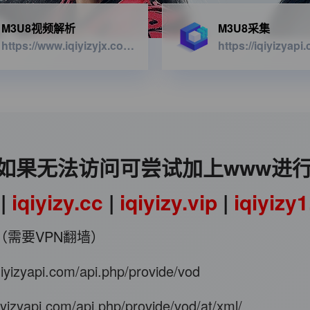
M3U8视频解析
M3U8采集
https://www.iqiyizyjx.com/?url=
如果无法访问可尝试加上www进
|
iqiyizy.cc
|
iqiyizy.vip
|
iqiyizy
（需要VPN翻墙）
iqiyizyapi.com/api.php/provide/vod
qiyizyapi.com/api.php/provide/vod/at/xml/