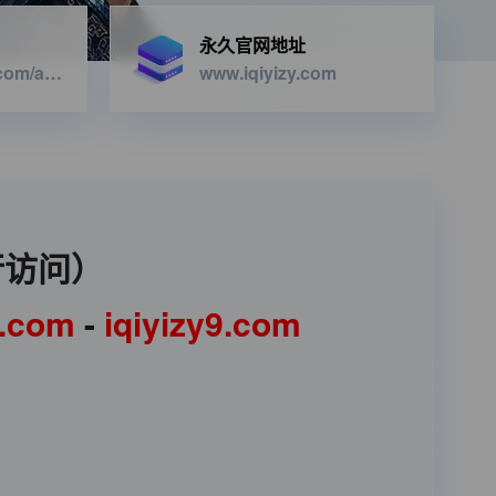
永久官网地址
https://iqiyizyapi.com/api.php/provide/vod/from/snm3u8/at/xml
www.iqiyizy.com
行访问）
1.com
-
iqiyizy9.com