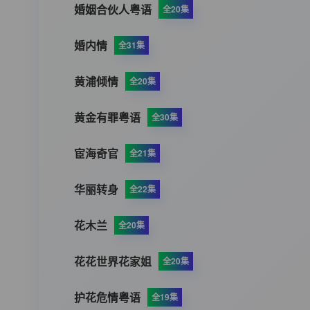
婚姻合伙人粤语
全20集
婚内情
全31集
黄浦倾情
全20集
黄金有罪粤语
全30集
宦海奇官
全21集
华丽转身
全22集
花木兰
全20集
花花世界花家姐
全20集
护花危情粤语
全19集