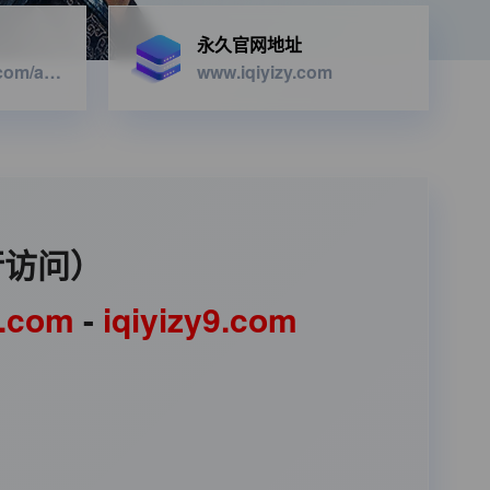
永久官网地址
https://iqiyizyapi.com/api.php/provide/vod/from/snm3u8/at/xml
www.iqiyizy.com
行访问）
1.com
-
iqiyizy9.com