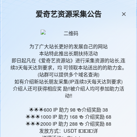
爱奇艺资源采集公告
本站统计
65681
今日更新
95
为了广大站长更好的发展自己的网站
本站特此推出长期扶持活动
影片地区
影
即日起凡在《爱奇艺资源站》进行采集资源的站长,连
续3天每天达到要求，均 可领取本站送出的的助力金。
中国香港
香
(站群可以提供多个域名查询)
如有介绍新站长朋友采集(IP连续3天每天达到要求)
中国香港
香
介绍人还可获得相应奖 励!!被介绍人均可参加助力活
动!!
香港
香
🌟🌟🌟600 IP 助力 98 🍻介绍奖励 38
🌟🌟🌟1000 IP 助力 168 🍻 介绍奖励 68
中国香港
香
🌟🌟🌟2000 IP 助力 288 🍻 介绍奖励 88
发放方式：USDT 💵💵💵详
中国香港
香