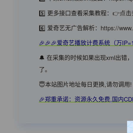
5️⃣ 更多接口查看采集教程：
👉点击
6️⃣ 爱奇艺无广告解析：
https://www.
🎉🎉🎉爱奇艺播放计费系统（万IP=
🔔 在采集的时候如果出现xml出
了。
😇本站图片地址每日更换,请勿调
🎉郑重承诺：资源永久免费,国内C