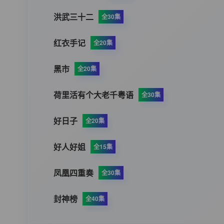
洪武三十二
全30集
红衣手记
全20集
黑市
全20集
荷里活有个大老千粤语
全30集
好日子
全20集
好人好姐
全15集
凤凰四重奏
全30集
封神榜
全40集