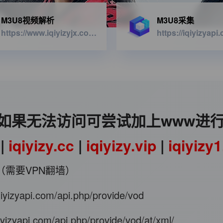
M3U8视频解析
M3U8采集
https://www.iqiyizyjx.com/?url=
如果无法访问可尝试加上www进
|
iqiyizy.cc
|
iqiyizy.vip
|
iqiyizy
（需要VPN翻墙）
iqiyizyapi.com/api.php/provide/vod
qiyizyapi.com/api.php/provide/vod/at/xml/