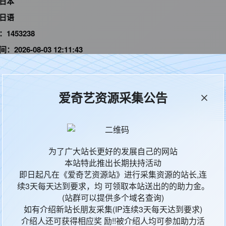
日本
日语
D：
1453238
间：
2026-08-03 12:11:43
爱奇艺资源采集公告
的财富“One Piece”的消息，由此引得群雄并起，众海盗们
为了广大站长更好的发展自己的网站
贼时代”。生长在东海某小村庄的路飞受到海贼香克斯的精神指引
本站特此推出长期扶持活动
艰苦的旅程。一路上他遇到了无数磨难，也结识了索隆、娜美、乌索
即日起凡在《爱奇艺资源站》进行采集资源的站长,连
画家尾田荣一郎超人气漫画原作《One Piece》改编。
续3天每天达到要求，均 可领取本站送出的的助力金。
(站群可以提供多个域名查询)
如有介绍新站长朋友采集(IP连续3天每天达到要求)
介绍人还可获得相应奖 励!!被介绍人均可参加助力活