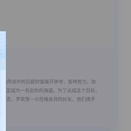
为了这笔传说中的巨额财富展开争夺，各种势力、政
，决定成为一名出色的海盗。为了达成这个目标，
普、香吉、罗宾等一众性格各异的好友。他们携手