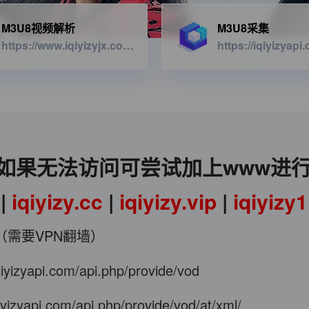
M3U8视频解析
M3U8采集
https://www.iqiyizyjx.com/?url=
如果无法访问可尝试加上www进
|
iqiyizy.cc
|
iqiyizy.vip
|
iqiyizy
（需要VPN翻墙）
iqiyizyapi.com/api.php/provide/vod
qiyizyapi.com/api.php/provide/vod/at/xml/