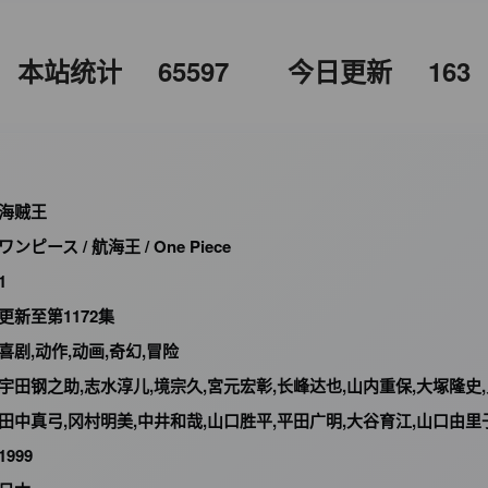
本站统计
65597
今日更新
163
海贼王
ワンピース / 航海王 / One Piece
1
更新至第1172集
喜剧,动作,动画,奇幻,冒险
宇田钢之助,志水淳儿,境宗久,宮元宏彰,长峰达也,山内重保,大塚隆史
田中真弓,冈村明美,中井和哉,山口胜平,平田广明,大谷育江,山口由里子,矢尾一树,长岛雄一,池田秀一,古川登志夫,古谷彻,大塚周夫,津嘉山正种,草尾毅,大场真人,宝龟克寿,园部启一,柴田秀胜,中博史,阪口大助,竹内顺子,千叶繁,三石琴乃,挂川裕彦,堀秀行,田中秀幸,大友龙三郎,有本钦隆,大塚明夫,玄
1999