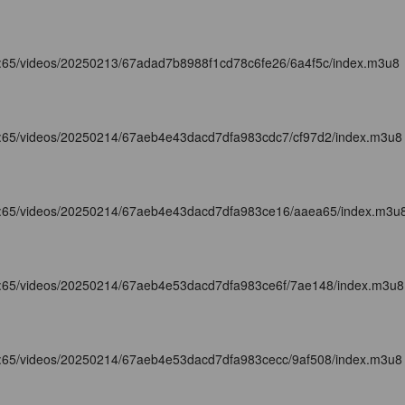
m:65/videos/20250213/67adad7b8988f1cd78c6fe26/6a4f5c/index.m3u8
m:65/videos/20250214/67aeb4e43dacd7dfa983cdc7/cf97d2/index.m3u8
m:65/videos/20250214/67aeb4e43dacd7dfa983ce16/aaea65/index.m3u
m:65/videos/20250214/67aeb4e53dacd7dfa983ce6f/7ae148/index.m3u8
m:65/videos/20250214/67aeb4e53dacd7dfa983cecc/9af508/index.m3u8