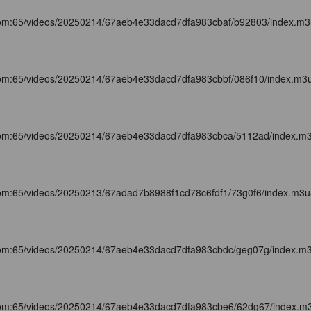
com:65/videos/20250214/67aeb4e33dacd7dfa983cbaf/b92803/index.m
com:65/videos/20250214/67aeb4e33dacd7dfa983cbbf/086f10/index.m3
com:65/videos/20250214/67aeb4e33dacd7dfa983cbca/5112ad/index.m
com:65/videos/20250213/67adad7b8988f1cd78c6fdf1/73g0f6/index.m3u
com:65/videos/20250214/67aeb4e33dacd7dfa983cbdc/geg07g/index.m
com:65/videos/20250214/67aeb4e33dacd7dfa983cbe6/62dg67/index.m