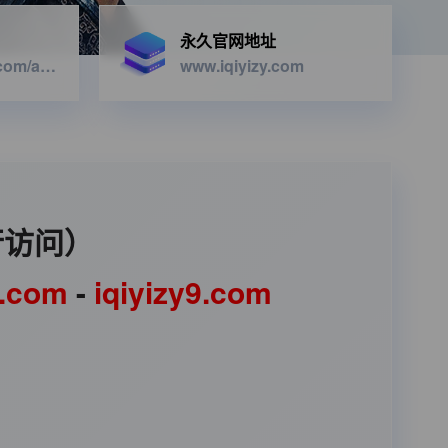
永久官网地址
https://iqiyizyapi.com/api.php/provide/vod/from/snm3u8/at/xml
www.iqiyizy.com
行访问）
1.com
-
iqiyizy9.com