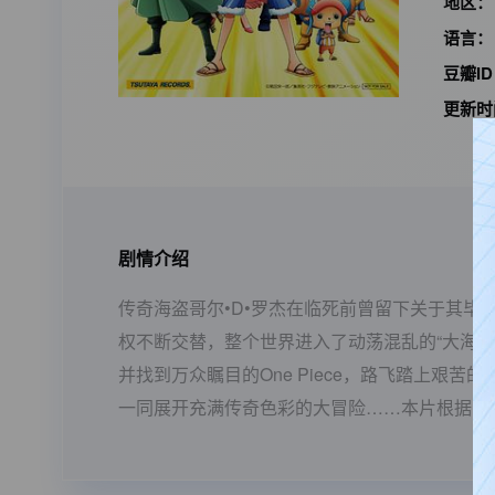
地区：
语言：
豆瓣I
更新时
剧情介绍
传奇海盗哥尔•D•罗杰在临死前曾留下关于其毕生
权不断交替，整个世界进入了动荡混乱的“大海
并找到万众瞩目的One Piece，路飞踏上
一同展开充满传奇色彩的大冒险……本片根据日本漫