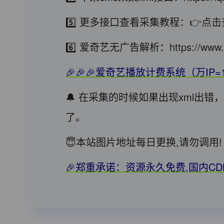
5️⃣ 更多接口查看采集教程：
👉点击
6️⃣ 爱奇艺无广告解析：
https://www.
🎉🎉🎉爱奇艺播放计费系统（万IP=
🔔 在采集的时候如果出现xml出
了。
😇本站图片地址每日更换,请勿调
🎉郑重承诺：资源永久免费,国内C