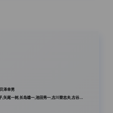
,贝泽幸男
田哲章,小山茉美,土井美加,野田顺子,渡边美佐,野上尤加奈,林原惠美,水树奈奈,园崎未惠,西原久美子,久川绫,泽城美雪,池泽春菜,斋藤千和,神谷浩史,浪川大辅,森久保祥太郎,石田彰,高木涉,桧山修之,子安武人,