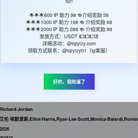
动!!
🌟🌟🌟600 IP 助力 98 🍻介绍奖励 38
本站统计
65599
今日更新
18
🌟🌟🌟1000 IP 助力 168 🍻 介绍奖励 68
🌟🌟🌟2000 IP 助力 288 🍻 介绍奖励 88
发放方式：USDT 💵💵💵详
详细活动：@iqiyizy.com
领取方式联系：@iqiyizy01（tg客服）
人格2025
Personhood
1
好的，我知道了
正片
科幻
Richard·Jordan
艾伦·埃默里斯,Elliot·Harris,Ryan·Lee·Scott,Monica·Baiardi,Romina·Fernand
2026