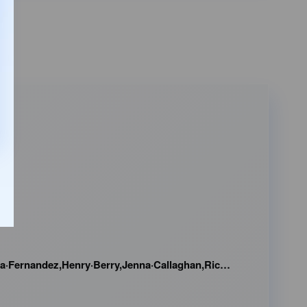
ez,Henry·Berry,Jenna·Callaghan,Ricardo·Christian