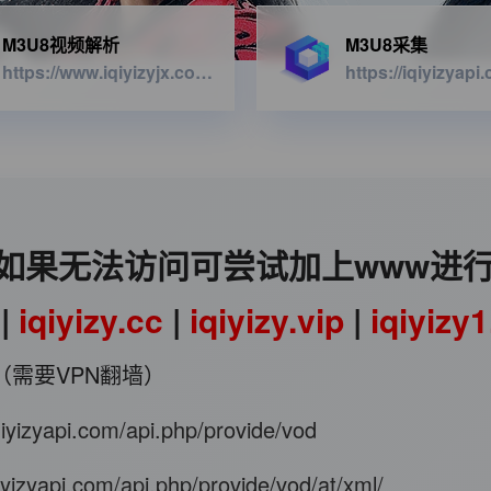
M3U8视频解析
M3U8采集
https://www.iqiyizyjx.com/?url=
如果无法访问可尝试加上www进
|
iqiyizy.cc
|
iqiyizy.vip
|
iqiyizy
（需要VPN翻墙）
iqiyizyapi.com/api.php/provide/vod
qiyizyapi.com/api.php/provide/vod/at/xml/