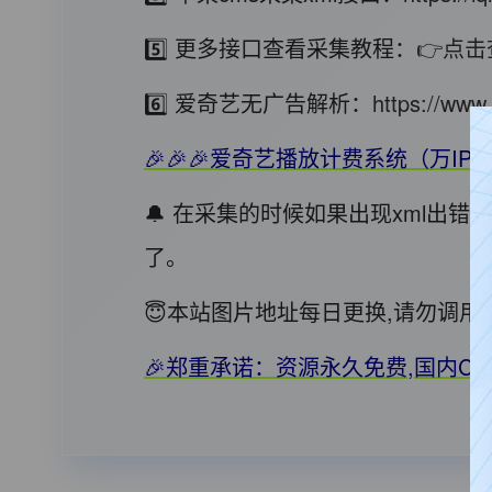
5️⃣ 更多接口查看采集教程：
👉点击
6️⃣ 爱奇艺无广告解析：
https://www.
🎉🎉🎉爱奇艺播放计费系统（万IP=
🔔 在采集的时候如果出现xml出
了。
😇本站图片地址每日更换,请勿调
🎉郑重承诺：资源永久免费,国内C