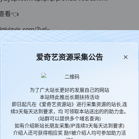
查看👈
iqiyizyjx.com/?url=
100元 满100提现 支持：支付宝/银行卡/微信/USD
爱奇艺资源采集公告
错，建议你更改一下采集插件里的采集时间间隔那一项
用! 采集的同时，请把图片下载到本地，以免杜绝日
为了广大站长更好的发展自己的网站
本站特此推出长期扶持活动
DN加速永久免费的资源站(承诺绝不影响用户体验)
即日起凡在《爱奇艺资源站》进行采集资源的站长,连
续3天每天达到要求，均 可领取本站送出的的助力金。
(站群可以提供多个域名查询)
如有介绍新站长朋友采集(IP连续3天每天达到要求)
介绍人还可获得相应奖 励!!被介绍人均可参加助力活