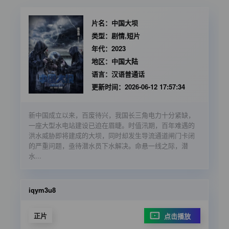
片名：
中国大坝
类型：
剧情,短片
年代：
2023
地区：
中国大陆
语言：
汉语普通话
更新时间：
2026-06-12 17:57:34
新中国成立以来，百废待兴，我国长三角电力十分紧缺，
一座大型水电站建设已迫在眉睫。时值汛期，百年难遇的
洪水威胁即将建成的大坝，同时却发生导流通道闸门卡闭
的严重问题，亟待潜水员下水解决。命悬一线之际，潜
水...
iqym3u8
正片
点击播放