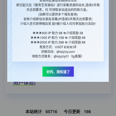
本站特此推出长期扶持活动
https://www.iqiyizyjx.com/?url=
即日起凡在《爱奇艺资源站》进行采集资源的站长,连续3天每
天达到要求，均 可领取本站送出的的助力金。
🎉🎉🎉爱奇艺播放计费系统（万IP=100
(站群可以提供多个域名查询)
元 满100提现 支持：支付宝/银行卡/微
如有介绍新站长朋友采集(IP连续3天每天达到要求)
信/USDT）：
https://iqyzanzhu.vip
介绍人还可获得相应奖 励!!被介绍人均可参加助力活动!!
🔔 在采集的时候如果出现xml出错，建议你更改一下
🌟🌟🌟600 IP 助力 98 🍻介绍奖励 38
采集插件里的采集时间间隔那一项，调整到10左右，
🌟🌟🌟1000 IP 助力 168 🍻 介绍奖励 68
🌟🌟🌟2000 IP 助力 288 🍻 介绍奖励 88
就能基本解决问题了。
发放方式：USDT 💵💵💵详
😇本站图片地址每日更换,请勿调用! 采集的同时，请
详细活动：@iqiyizy.com
领取方式联系：@iqiyizy01（tg客服）
把图片下载到本地，以免杜绝日后出现类似图片失效
的情况。
🎉郑重承诺：资源永久免费,国内CDN
好的，我知道了
加速永久免费的资源站(承诺绝不影响
用户体验)
本站统计
65716
今日更新
198