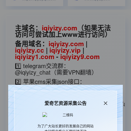
主域名：
iqiyizy.com
（如果无法
访问可尝试加上www进行访问）
备用域名：
iqiyizy.com
|
iqiyizy.cc
|
iqiyizy.vip
|
iqiyizy1.com
-
iqiyizy9.com
1️⃣ telegram交流群：
@iqiyizy_chat
（需要VPN翻墙）
2️⃣ 苹果cms采集json接口：
https://iqiyizyapi.com/api.php/provide/vod
3️⃣ 苹果cms采集xml接口：
https://iqiyizyapi.com/api.php/provide/vod/at/
爱奇艺资源采集公告
5️⃣ 更多接口查看采集教程：
👉点击查
看👈
为了广大站长更好的发展自己的网站
6️⃣ 爱奇艺无广告解析：