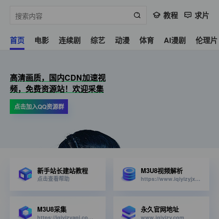
教程
求片
首页
电影
连续剧
综艺
动漫
体育
AI漫剧
伦理片
高清画质，国内CDN加速视
频，免费资源站！欢迎采集
点击加入QQ资源群
新手站长建站教程
M3U8视频解析
点击查看帮助
https://www.iqiyizyjx.com/?url=
M3U8采集
永久官网地址
https://iqiyizyapi.com/api.php/provide/vod/from/snm3u8/at/xml
www.iqiyizy.com