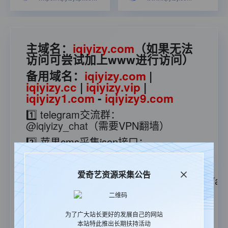
主域名：
iqiyizy.com
（如果无法
访问可尝试加上www进行访问）
备用域名：
iqiyizy.com
|
iqiyizy.cc
|
iqiyizy.vip
|
iqiyizy1.com
-
iqiyizy9.com
1️⃣ telegram交流群：
@iqiyizy_chat
（需要VPN翻墙）
2️⃣ 苹果cms采集json接口：
https://iqiyizyapi.com/api.php/provide/vod
3️⃣ 苹果cms采集xml接口：
爱奇艺资源采集公告
https://iqiyizyapi.com/api.php/provide/vod/at/
5️⃣ 更多接口查看采集教程：
👉点击查
看👈
为了广大站长更好的发展自己的网站
6️⃣ 爱奇艺无广告解析：
本站特此推出长期扶持活动