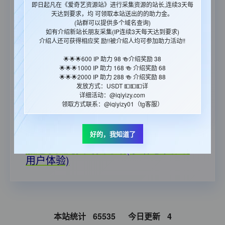
即日起凡在《爱奇艺资源站》进行采集资源的站长,连续3天每
https://www.iqiyizyjx.com/?url=
天达到要求，均 可领取本站送出的的助力金。
🎉🎉🎉爱奇艺播放计费系统（万IP=100
(站群可以提供多个域名查询)
如有介绍新站长朋友采集(IP连续3天每天达到要求)
元 满100提现 支持：支付宝/银行卡/微
介绍人还可获得相应奖 励!!被介绍人均可参加助力活动!!
信/USDT）：
https://iqyzanzhu.vip
🌟🌟🌟600 IP 助力 98 🍻介绍奖励 38
🔔 在采集的时候如果出现xml出错，建议你更改一下
🌟🌟🌟1000 IP 助力 168 🍻 介绍奖励 68
采集插件里的采集时间间隔那一项，调整到10左右，
🌟🌟🌟2000 IP 助力 288 🍻 介绍奖励 88
就能基本解决问题了。
发放方式：USDT 💵💵💵详
详细活动：@iqiyizy.com
😇本站图片地址每日更换,请勿调用! 采集的同时，请
领取方式联系：@iqiyizy01（tg客服）
把图片下载到本地，以免杜绝日后出现类似图片失效
的情况。
好的，我知道了
🎉郑重承诺：资源永久免费,国内CDN
加速永久免费的资源站(承诺绝不影响
用户体验)
本站统计
65535
今日更新
4