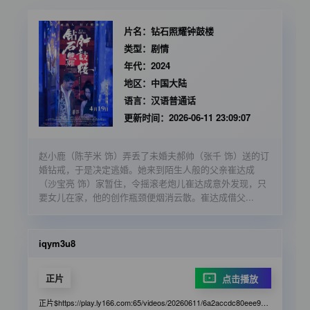
片名：
钻石照耀钟鼓楼
类型：
剧情
年代：
2024
地区：
中国大陆
语言：
汉语普通话
更新时间：
2026-06-11 23:09:07
赵小鹿（陈芋米 饰）弄丢了未婚夫郝帅（张千 饰）送的订
婚钻戒，于是决定逃婚。她来到陌生人般的父亲崔达成
（沙宝亮 饰）家暂住，令摇滚老炮儿崔达成意外发现，只
要女儿在家，他的创作瓶颈便烟消云散。崔达成借父...
iqym3u8
正片
点击播放
正片$https://play.ly166.com:65/videos/20260611/6a2accdc80eee9b955965b19/b974ba/index.m3u8