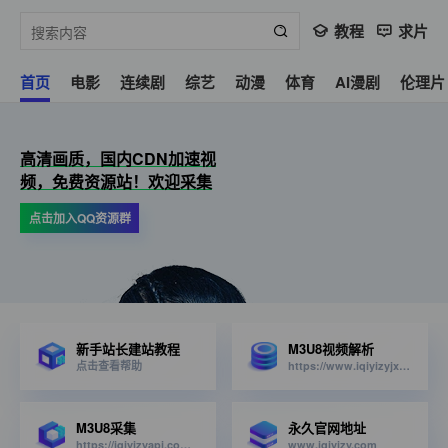
教程
求片
首页
电影
连续剧
综艺
动漫
体育
AI漫剧
伦理片
高清画质，国内CDN加速视
频，免费资源站！欢迎采集
点击加入QQ资源群
新手站长建站教程
M3U8视频解析
点击查看帮助
https://www.iqiyizyjx.com/?url=
M3U8采集
永久官网地址
https://iqiyizyapi.com/api.php/provide/vod/from/snm3u8/at/xml
www.iqiyizy.com