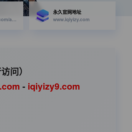
永久官网地址
https://iqiyizyapi.com/api.php/provide/vod/from/snm3u8/at/xml
www.iqiyizy.com
行访问）
1.com
-
iqiyizy9.com