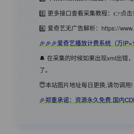
5️⃣ 更多接口查看采集教程：
👉点击
6️⃣ 爱奇艺无广告解析：
https://www.
🎉🎉🎉爱奇艺播放计费系统（万IP=
🔔 在采集的时候如果出现xml出
了。
😇本站图片地址每日更换,请勿调
🎉郑重承诺：资源永久免费,国内C