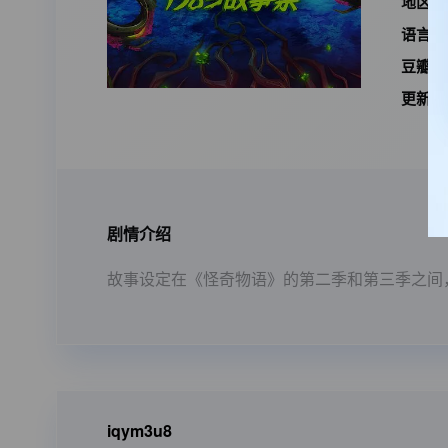
地区：
语言：
豆瓣I
更新时
剧情介绍
故事设定在《怪奇物语》的第二季和第三季之间，
iqym3u8