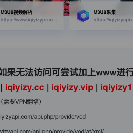
M3U8视频解析
M3U8采集
https://www.iqiyizyjx.com/?url=
如果无法访问可尝试加上www进
|
iqiyizy.cc
|
iqiyizy.vip
|
iqiyizy
（需要VPN翻墙）
iqiyizyapi.com/api.php/provide/vod
qiyizyapi.com/api.php/provide/vod/at/xml/