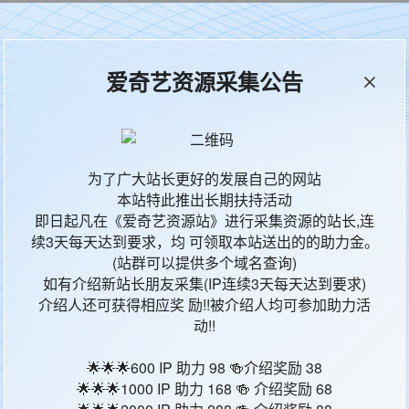
本站统计
65533
今日更新
161
爱奇艺资源采集公告
怪奇物语：1985故事集
为了广大站长更好的发展自己的网站
本站特此推出长期扶持活动
Stranger Things: Tales From '85
即日起凡在《爱奇艺资源站》进行采集资源的站长,连
1
续3天每天达到要求，均 可领取本站送出的的助力金。
(站群可以提供多个域名查询)
全10集
如有介绍新站长朋友采集(IP连续3天每天达到要求)
剧情,动画,奇幻,冒险
介绍人还可获得相应奖 励!!被介绍人均可参加助力活
暂无
动!!
卢·戴蒙德·菲利普斯,詹妮安·加罗法洛,杰瑞米·乔丹,朱莉·黄·拉帕波特
🌟🌟🌟600 IP 助力 98 🍻介绍奖励 38
2026–
🌟🌟🌟1000 IP 助力 168 🍻 介绍奖励 68