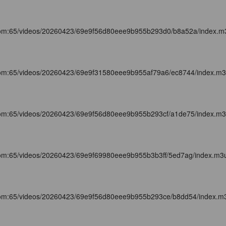
com:65/videos/20260423/69e9f56d80eee9b955b293d0/b8a52a/index.m
com:65/videos/20260423/69e9f31580eee9b955af79a6/ec8744/index.m
com:65/videos/20260423/69e9f56d80eee9b955b293cf/a1de75/index.m
com:65/videos/20260423/69e9f69980eee9b955b3b3ff/5ed7ag/index.m3
com:65/videos/20260423/69e9f56d80eee9b955b293ce/b8dd54/index.m