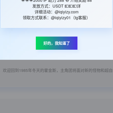
🌟🌟🌟2000 IP 助力 288 🍻 介绍奖励 88
美国
发放方式：USDT 💵💵💵详
英语
详细活动：@iqiyizy.com
D：
36353390
领取方式联系：@iqiyizy01（tg客服）
间：
2026-04-23 18:44:04
好的，我知道了
欢迎回到1985年冬天的霍金斯，主角团将面对新的怪物和超