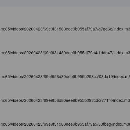
com:65/videos/20260423/69e9f31580eee9b955af79a7/g7gd6e/index.m
com:65/videos/20260423/69e9f31480eee9b955af79a4/1dde47/index.m
com:65/videos/20260423/69e9f56d80eee9b955b293cc/03da19/index.m
com:65/videos/20260423/69e9f56d80eee9b955b293cd/2771f4/index.m
com:65/videos/20260423/69e9f31580eee9b955af79a5/33fbeg/index.m3