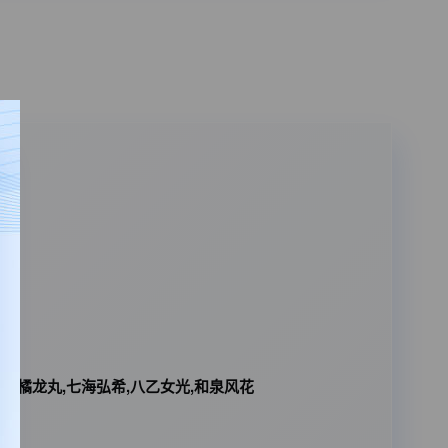
淳,橘龙丸,七海弘希,八乙女光,和泉风花