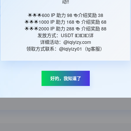
日本
动!!
日语
🌟🌟🌟600 IP 助力 98 🍻介绍奖励 38
D：
36948660
🌟🌟🌟1000 IP 助力 168 🍻 介绍奖励 68
🌟🌟🌟2000 IP 助力 288 🍻 介绍奖励 88
间：
2026-06-21 23:50:47
发放方式：USDT 💵💵💵详
详细活动：@iqiyizy.com
领取方式联系：@iqiyizy01（tg客服）
好的，我知道了
えめだけど頑張り屋さんの中学生。 むかしは仲良し姉妹だった
魔法の力を授かる...