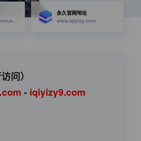
永久官网地址
https://iqiyizyapi.com/api.php/provide/vod/from/snm3u8/at/xml
www.iqiyizy.com
行访问）
1.com
-
iqiyizy9.com