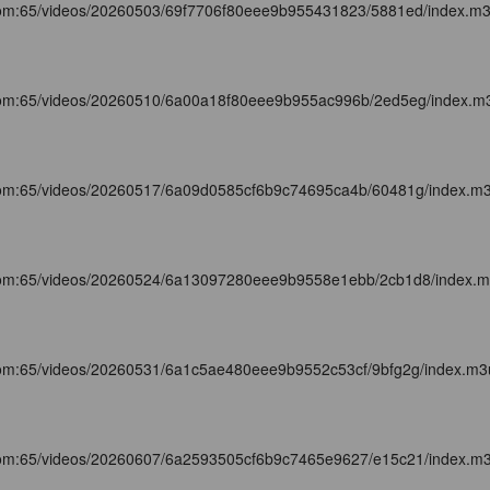
com:65/videos/20260503/69f7706f80eee9b955431823/5881ed/index.m
com:65/videos/20260510/6a00a18f80eee9b955ac996b/2ed5eg/index.m
com:65/videos/20260517/6a09d0585cf6b9c74695ca4b/60481g/index.m
com:65/videos/20260524/6a13097280eee9b9558e1ebb/2cb1d8/index.
com:65/videos/20260531/6a1c5ae480eee9b9552c53cf/9bfg2g/index.m3
com:65/videos/20260607/6a2593505cf6b9c7465e9627/e15c21/index.m