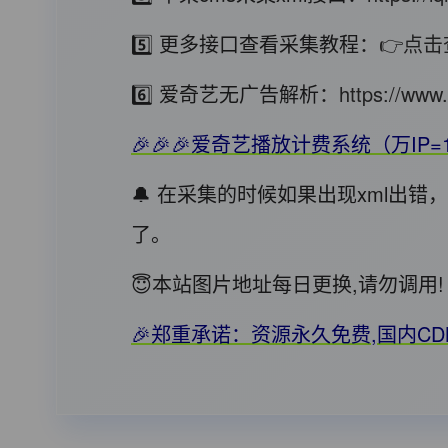
5️⃣ 更多接口查看采集教程：
👉点击
6️⃣ 爱奇艺无广告解析：
https://www.
🎉🎉🎉爱奇艺播放计费系统（万IP=
🔔 在采集的时候如果出现xml出
了。
😇本站图片地址每日更换,请勿调
🎉郑重承诺：资源永久免费,国内C