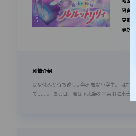
地区：
语言：
豆瓣I
更新时
剧情介绍
は夏休みが待ち遠しい無邪気な小学生。 は控
て……。 ある日、風は不思議な宇宙船に出会い、