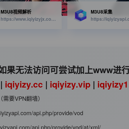
M3U8视频解析
M3U8采集
https://www.iqiyizyjx.com/?url=
如果无法访问可尝试加上www进
|
iqiyizy.cc
|
iqiyizy.vip
|
iqiyizy
（需要VPN翻墙）
iqiyizyapi.com/api.php/provide/vod
qiyizyapi.com/api.php/provide/vod/at/xml/