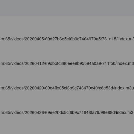
com:65/videos/20260405/69d27b6e5cf6b9c7464970a5/761d15/index.m
com:65/videos/20260412/69dbbfc380eee9b95594a0a9/711f50/index.m
com:65/videos/20260420/69e4ffe05cf6b9c746470c40/c8e53d/index.m3
com:65/videos/20260426/69ee2bdc5cf6b9c74648fa79/96e88d/index.m3