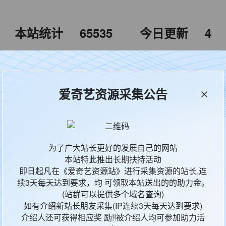
本站统计
65535
今日更新
4
爱奇艺资源采集公告
魔法姐妹露露与莉莉
魔法の姉妹ルルットリリィ
1
全12集
为了广大站长更好的发展自己的网站
本站特此推出长期扶持活动
动画,奇幻
即日起凡在《爱奇艺资源站》进行采集资源的站长,连
道解慎太郎
续3天每天达到要求，均 可领取本站送出的的助力金。
(站群可以提供多个域名查询)
远藤绫,茅野爱衣,杉田智和,水岛裕,大原惠美,天崎滉平,太田贵子,笠间
如有介绍新站长朋友采集(IP连续3天每天达到要求)
2026
介绍人还可获得相应奖 励!!被介绍人均可参加助力活