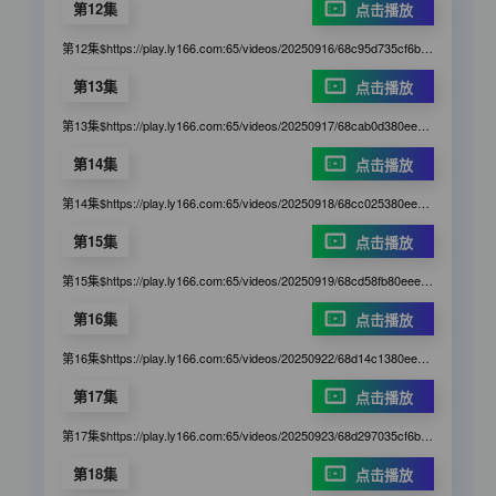
第12集
点击播放
第12集$https://play.ly166.com:65/videos/20250916/68c95d735cf6b9c746ba6db2/089971/index.m3u8
第13集
点击播放
第13集$https://play.ly166.com:65/videos/20250917/68cab0d380eee9b95526e9c0/g9c9cg/index.m3u8
第14集
点击播放
第14集$https://play.ly166.com:65/videos/20250918/68cc025380eee9b9554ecc91/cc5dee/index.m3u8
第15集
点击播放
第15集$https://play.ly166.com:65/videos/20250919/68cd58fb80eee9b955782485/4a2gbd/index.m3u8
第16集
点击播放
第16集$https://play.ly166.com:65/videos/20250922/68d14c1380eee9b9551678cb/a41166/index.m3u8
第17集
点击播放
第17集$https://play.ly166.com:65/videos/20250923/68d297035cf6b9c746e12be9/e3g551/index.m3u8
第18集
点击播放