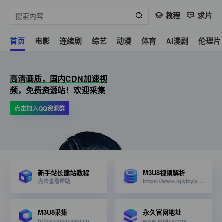
教程
求片
首页
电影
连续剧
综艺
动漫
体育
AI漫剧
伦理片
高清画质，国内CDN加速视
频，免费资源站！欢迎采集
点击加入QQ资源群
新手站长建站教程
M3U8视频解析
点击查看帮助
https://www.iqiyizyjx.com/?url=
M3U8采集
永久官网地址
https://iqiyizyapi.com/api.php/provide/vod/from/snm3u8/at/xml
www.iqiyizy.com