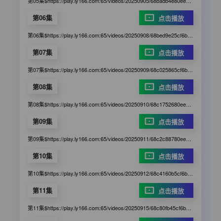
第05集$https://play.ly166.com:65/videos/20250905/68badb4e80eee9b955a5cd55/0aed22/index.m3u8
第06集
点击播放
第06集$https://play.ly166.com:65/videos/20250908/68bed9e25cf6b9c7460257d9/0c36g5/index.m3u8
第07集
点击播放
第07集$https://play.ly166.com:65/videos/20250909/68c025865cf6b9c7466ad73e/96gb31/index.m3u8
第08集
点击播放
第08集$https://play.ly166.com:65/videos/20250910/68c1752680eee9b955f8715c/c10812/index.m3u8
第09集
点击播放
第09集$https://play.ly166.com:65/videos/20250911/68c2c88780eee9b9554cfd63/9e7249/index.m3u8
第10集
点击播放
第10集$https://play.ly166.com:65/videos/20250912/68c4160b5cf6b9c7467b3e5f/d74d4b/index.m3u8
第11集
点击播放
第11集$https://play.ly166.com:65/videos/20250915/68c80fb45cf6b9c746815b36/f1a4e4/index.m3u8