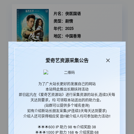
片名：
侠医国语
类型：
剧情
年代：
2025
地区：
中国香港
语言：
国语
更新时间：
2025-09-26 21:21:30
爱奇艺资源采集公告
深水埗，香港最龍蛇混雜的地方，卻孕育出一股俠義情
懷，成就一個現代傳奇。他經歷過死亡，心心念念，要傳
承父親濟世為懷的人道精神，接受過西方教育，卻熱衷中
为了广大站长更好的发展自己的网站
國傳統的太極和射藝。他深信父親傳下來的活絡油，可以
本站特此推出长期扶持活动
通經絡、治未病，身為中醫師，更矢志改變一般都市人對
即日起凡在《爱奇艺资源站》进行采集资源的站长,连续3天每
痛症只會濫用止痛藥的陋習，用現代化的方法包裝營銷家
天达到要求，均 可领取本站送出的的助力金。
族藥油，不為金錢，只為宣揚一種理念，中藥油不比西方
(站群可以提供多个域名查询)
的止痛藥差，而且更安全，副作用更少。為了進一步推廣
如有介绍新站长朋友采集(IP连续3天每天达到要求)
中醫，他沒有停下來，活用中國第一部醫書《黃帝內經》
介绍人还可获得相应奖 励!!被介绍人均可参加助力活动!!
醫學理論，無償救治一個又一個被西醫放棄的病人，治療
🌟🌟🌟600 IP 助力 98 🍻介绍奖励 38
各種奇難雜症，甚至冒險用上獨特的針灸方法，就算被推
🌟🌟🌟1000 IP 助力 168 🍻 介绍奖励 68
上風口浪尖也無畏無懼，只求為這些貧苦絕望的病人提供